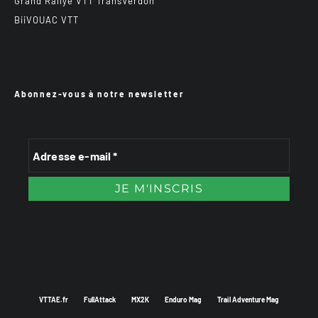
Grand Rallye VTT TransVerdon
BiiVOUAC VTT
Abonnez-vous à notre newsletter
VTTAE.fr
FullAttack
MX2K
Enduro Mag
Trail Adventure Mag