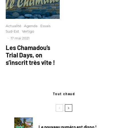
Actualité
Agenda
Essais
Sud-Est
Vertigo
·
17 mai 2021
Les Chamadou’s
Trial Days, on
s’inscrit très vite !
Tout chaud
Le nouveau numéro est dispo !