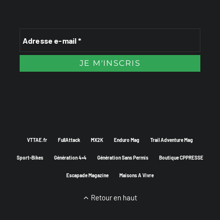
VTTAE.fr
FullAttack
MX2K
Enduro Mag
Trail Adventure Mag
Sport-Bikes
Génération 4×4
Génération Sans Permis
Boutique CPPRESSE
Escapade Magazine
Maisons A Vivre
Retour en haut