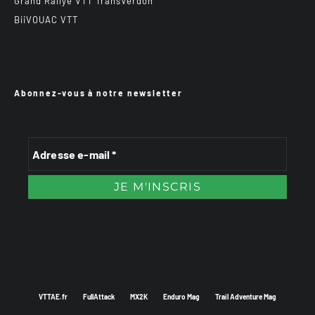
Grand Rallye VTT TransVerdon
BiiVOUAC VTT
Abonnez-vous à notre newsletter
VTTAE.fr
FullAttack
MX2K
Enduro Mag
Trail Adventure Mag