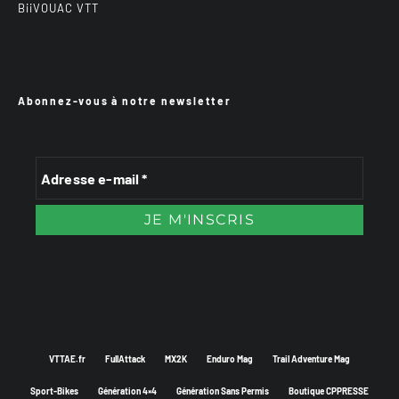
BiiVOUAC VTT
Abonnez-vous à notre newsletter
VTTAE.fr
FullAttack
MX2K
Enduro Mag
Trail Adventure Mag
Sport-Bikes
Génération 4×4
Génération Sans Permis
Boutique CPPRESSE