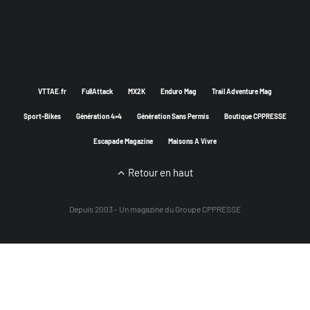
VTTAE.fr
FullAttack
MX2K
Enduro Mag
Trail Adventure Mag
Sport-Bikes
Génération 4×4
Génération Sans Permis
Boutique CPPRESSE
Escapade Magazine
Maisons A Vivre
Retour en haut
Depuis 2003 - Un magazine du
Groupe CPPRESSE