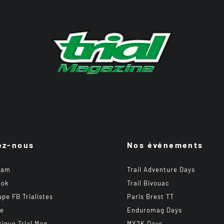
ez-nous
Nos événements
ram
Trail Adventure Days
ook
Trail Bivouac
upe FB Trialistes
Paris Brest TT
be
Enduromag Days
tique Trial Mag
MX2K Days