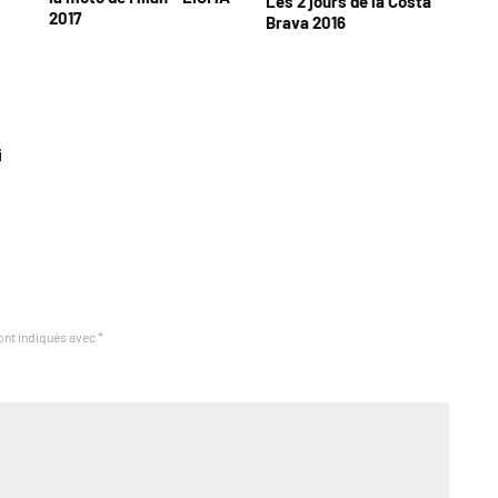
Les 2 jours de la Costa
2017
Brava 2016
i
ont indiqués avec
*