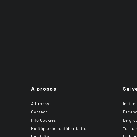
A propos
Suiv
A Propos
Instag
Contact
Faceb
Info Cookies
Le gro
Politique de confidentialité
YouTu
Publicité
La bou