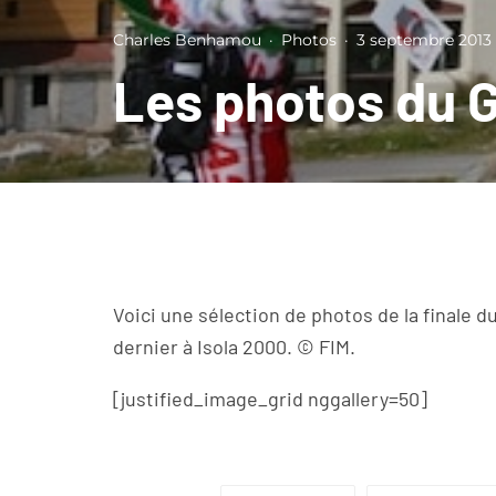
Charles Benhamou
·
Photos
·
3 septembre 2013
Les photos du G
Voici une sélection de photos de la finale 
dernier à Isola 2000. © FIM.
[justified_image_grid nggallery=50]