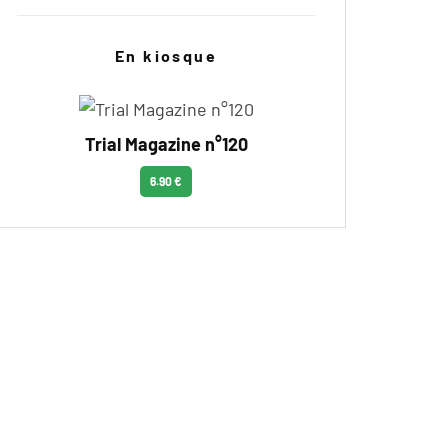
En kiosque
Trial Magazine n°120
6.90 €