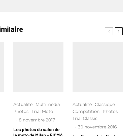
imilaire
Actualité
Multimédia
Actualité
Classique
Photos
Trial Moto
Compétition
Photos
Trial Classic
·
8 novembre 2017
·
30 novembre 2016
Les photos du salon de
la moto de Milan – EICMA