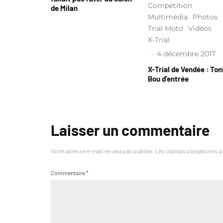
Compétition
de Milan
Multimédia
Photos
Trial Moto
Vidéos
X-Trial
·
4 décembre 2017
X-Trial de Vendée : Ton
Bou d’entrée
Laisser un commentaire
Votre adresse e-mail ne sera pas publiée.
Les champs obligatoires s
Commentaire
*