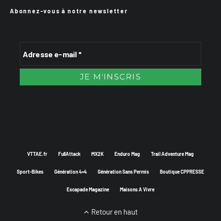
Abonnez-vous à notre newsletter
VTTAE.fr
FullAttack
MX2K
Enduro Mag
Trail Adventure Mag
Sport-Bikes
Génération 4×4
Génération Sans Permis
Boutique CPPRESSE
Escapade Magazine
Maisons A Vivre
Retour en haut