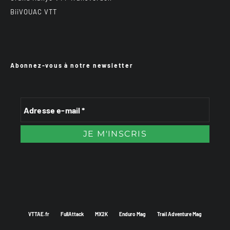
BiiVOUAC VTT
Abonnez-vous à notre newsletter
VTTAE.fr
FullAttack
MX2K
Enduro Mag
Trail Adventure Mag