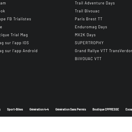
ram
Trail Adventure Days
ook
Trail Bivouac
upe FB Trialistes
Paris Brest TT
be
Enduromag Days
tique Trial Mag
MX2K Days
ag sur l’app IOS
SUPERTROPHY
ag sur l’app Android
Grand Rallye VTT TransVerdo
BiiVOUAC VTT
g
Sport-Bikes
Génération 4×4
Génération Sans Permis
Boutique CPPRESSE
Esca
Depuis 2003 - Un magazine du
Groupe CPPRESSE