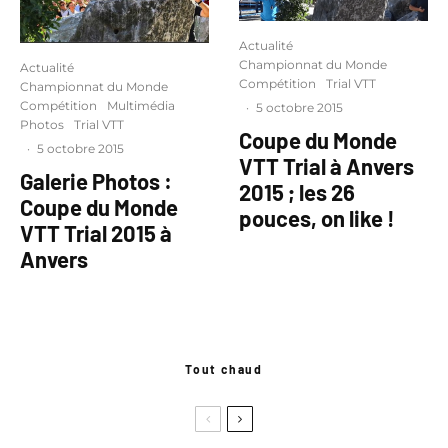
Actualité
Championnat du Monde
Actualité
Compétition
Trial VTT
Championnat du Monde
Compétition
Multimédia
·
5 octobre 2015
Photos
Trial VTT
Coupe du Monde
·
5 octobre 2015
VTT Trial à Anvers
Galerie Photos :
2015 ; les 26
Coupe du Monde
pouces, on like !
VTT Trial 2015 à
Anvers
Tout chaud