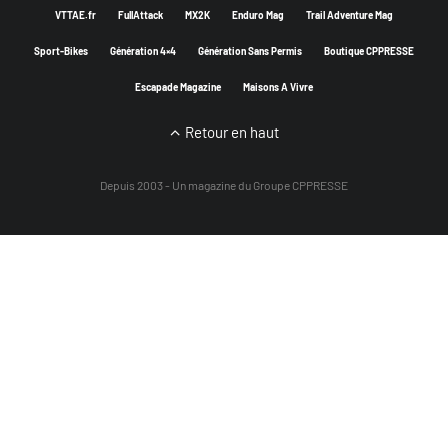
VTTAE.fr
FullAttack
MX2K
Enduro Mag
Trail Adventure Mag
Sport-Bikes
Génération 4×4
Génération Sans Permis
Boutique CPPRESSE
Escapade Magazine
Maisons A Vivre
Retour en haut
Depuis 2003 - Un magazine du
Groupe CPPRESSE