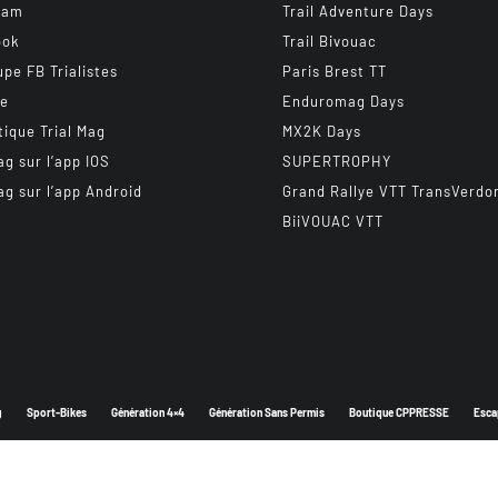
ram
Trail Adventure Days
ook
Trail Bivouac
upe FB Trialistes
Paris Brest TT
be
Enduromag Days
tique Trial Mag
MX2K Days
ag sur l’app IOS
SUPERTROPHY
ag sur l’app Android
Grand Rallye VTT TransVerdo
BiiVOUAC VTT
g
Sport-Bikes
Génération 4×4
Génération Sans Permis
Boutique CPPRESSE
Esca
Depuis 2003 - Un magazine du
Groupe CPPRESSE