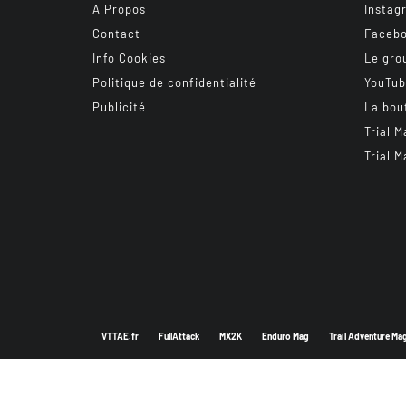
A Propos
Instag
Contact
Faceb
Info Cookies
Le gro
Politique de confidentialité
YouTu
Publicité
La bou
Trial M
Trial M
VTTAE.fr
FullAttack
MX2K
Enduro Mag
Trail Adventure Ma