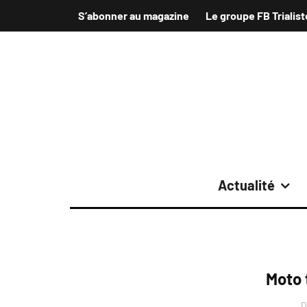
S’abonner au magazine
Le groupe FB Trialist
Actualité
Moto t
D