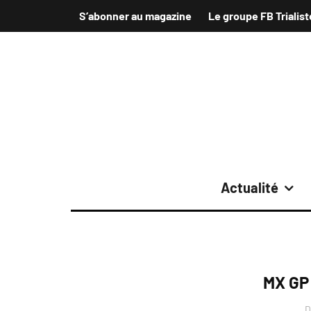
S’abonner au magazine
Le groupe FB Trialist
Actualité
MX GP
D