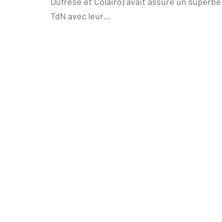
Dufrèse et Colairo) avait assuré un superbe
TdN avec leur...