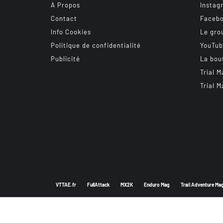
A Propos
Instag
Contact
Faceb
Info Cookies
Le gro
Politique de confidentialité
YouTu
Publicité
La bou
Trial M
Trial M
VTTAE.fr
FullAttack
MX2K
Enduro Mag
Trail Adventure Ma