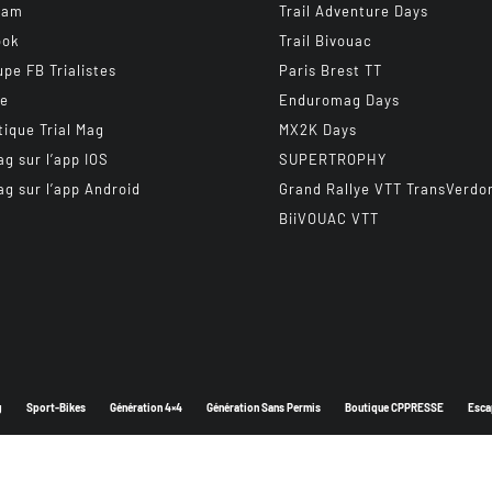
ram
Trail Adventure Days
ook
Trail Bivouac
upe FB Trialistes
Paris Brest TT
be
Enduromag Days
tique Trial Mag
MX2K Days
ag sur l’app IOS
SUPERTROPHY
ag sur l’app Android
Grand Rallye VTT TransVerdo
BiiVOUAC VTT
g
Sport-Bikes
Génération 4×4
Génération Sans Permis
Boutique CPPRESSE
Esca
Depuis 2003 - Un magazine du
Groupe CPPRESSE