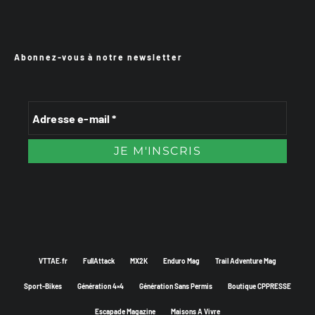
Abonnez-vous à notre newsletter
VTTAE.fr
FullAttack
MX2K
Enduro Mag
Trail Adventure Mag
Sport-Bikes
Génération 4×4
Génération Sans Permis
Boutique CPPRESSE
Escapade Magazine
Maisons A Vivre