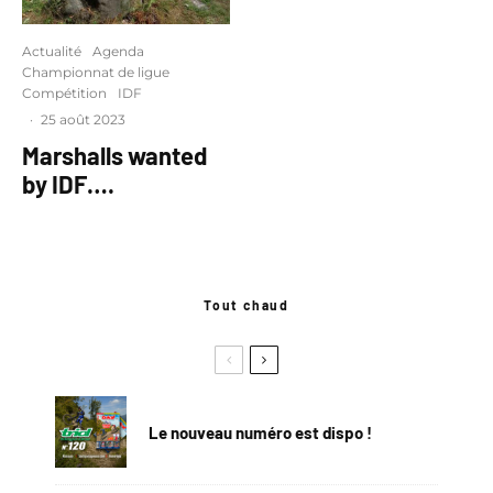
Actualité
Agenda
Championnat de ligue
Compétition
IDF
·
25 août 2023
Marshalls wanted
by IDF….
Tout chaud
Le nouveau numéro est dispo !