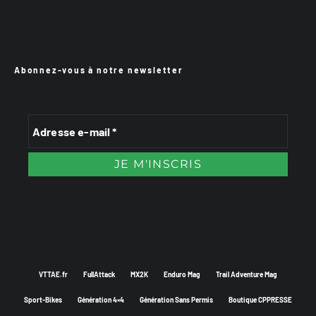
Abonnez-vous à notre newsletter
VTTAE.fr
FullAttack
MX2K
Enduro Mag
Trail Adventure Mag
Sport-Bikes
Génération 4×4
Génération Sans Permis
Boutique CPPRESSE