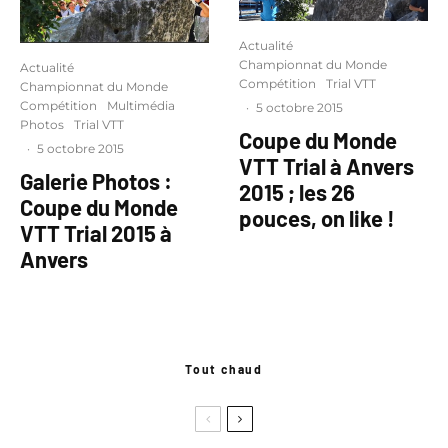
Actualité
Championnat du Monde
Actualité
Compétition
Trial VTT
Championnat du Monde
Compétition
Multimédia
·
5 octobre 2015
Photos
Trial VTT
Coupe du Monde
·
5 octobre 2015
VTT Trial à Anvers
Galerie Photos :
2015 ; les 26
Coupe du Monde
pouces, on like !
VTT Trial 2015 à
Anvers
Tout chaud