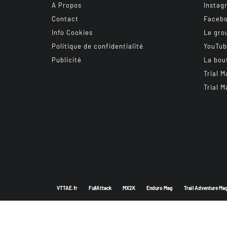
A Propos
Instag
Contact
Faceb
Info Cookies
Le gro
Politique de confidentialité
YouTu
Publicité
La bou
Trial M
Trial M
VTTAE.fr
FullAttack
MX2K
Enduro Mag
Trail Adventure Ma