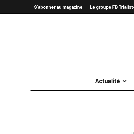
S’abonner au magazine
Le groupe FB Trialist
Actualité
D