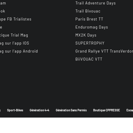
ram
Trail Adventure Days
ook
Trail Bivouac
upe FB Trialistes
Paris Brest TT
be
Enduromag Days
tique Trial Mag
MX2K Days
ag sur l’app IOS
SUPERTROPHY
ag sur l’app Android
Grand Rallye VTT TransVerdo
BiiVOUAC VTT
g
Sport-Bikes
Génération 4×4
Génération Sans Permis
Boutique CPPRESSE
Esca
Depuis 2003 - Un magazine du
Groupe CPPRESSE