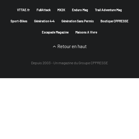
VTTAE.fr
FullAttack
MX2K
Enduro Mag
Trail Adventure Mag
Sport-Bikes
Génération 4×4
Génération Sans Permis
Boutique CPPRESSE
Escapade Magazine
Maisons A Vivre
Retour en haut
Depuis 2003 - Un magazine du
Groupe CPPRESSE