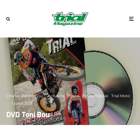
Charles Benhamou
·
Actualité
Pilote
Produithèque
Trial Moto
·
1 juillet 2013
DVD Toni Bou