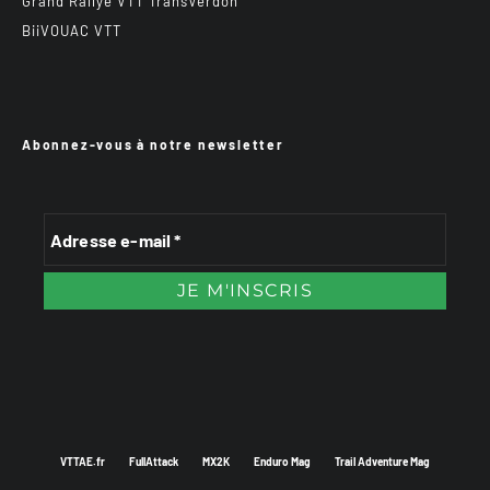
Grand Rallye VTT TransVerdon
BiiVOUAC VTT
Abonnez-vous à notre newsletter
VTTAE.fr
FullAttack
MX2K
Enduro Mag
Trail Adventure Mag