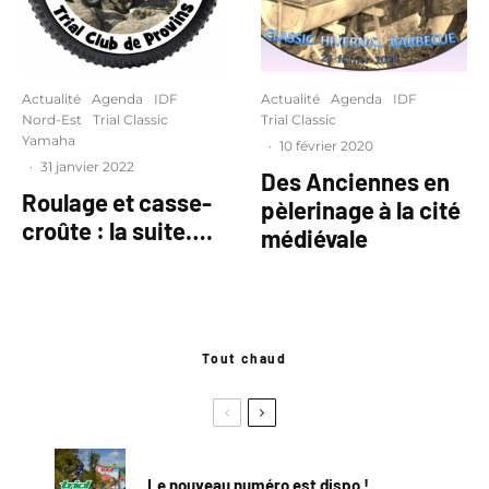
Actualité
Agenda
IDF
Actualité
Agenda
IDF
Nord-Est
Trial Classic
Trial Classic
Yamaha
·
10 février 2020
·
31 janvier 2022
Des Anciennes en
Roulage et casse-
pèlerinage à la cité
croûte : la suite….
médiévale
Tout chaud
Le nouveau numéro est dispo !