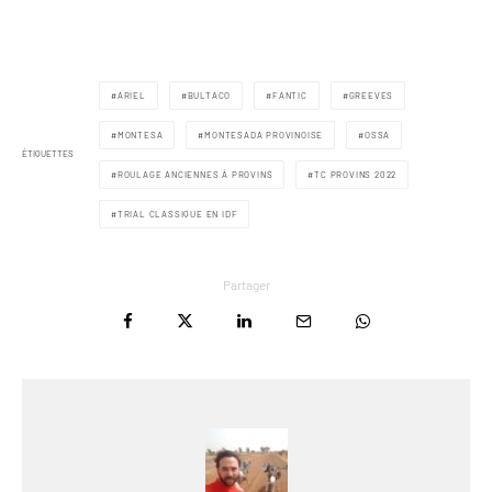
ARIEL
BULTACO
FANTIC
GREEVES
MONTESA
MONTESADA PROVINOISE
OSSA
ÉTIQUETTES
ROULAGE ANCIENNES À PROVINS
TC PROVINS 2022
TRIAL CLASSIQUE EN IDF
Partager