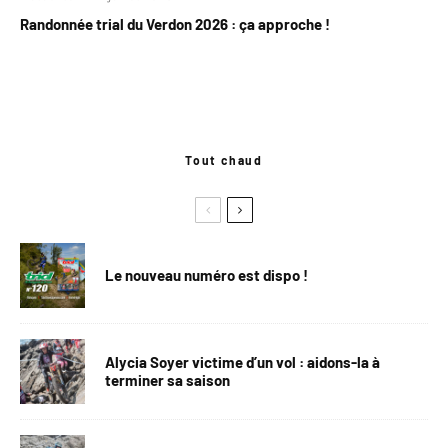
Randonnée trial du Verdon 2026 : ça approche !
Tout chaud
Le nouveau numéro est dispo !
Alycia Soyer victime d’un vol : aidons-la à
terminer sa saison