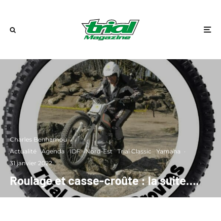
Charles Benhamou
·
Actualité
Agenda
IDF
Nord-Est
Trial Classic
Yamaha
·
31 janvier 2022
Roulage et casse-croûte : la suite….