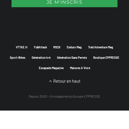
VTTAE.fr
FullAttack
MX2K
Enduro Mag
Trail Adventure Mag
Sport-Bikes
Génération 4×4
Génération Sans Permis
Boutique CPPRESSE
Escapade Magazine
Maisons A Vivre
Retour en haut
Depuis 2003 - Un magazine du
Groupe CPPRESSE