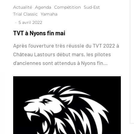
Actualité
Agenda
Compétition
Sud-Est
Trial Classic
Yamaha
·
5 avril 2022
TVT à Nyons fin mai
Après l’ouverture très réussie du TVT 2022 à
Château Lastours début mars, les pilotes
d’anciennes sont attendus à Nyons fin...