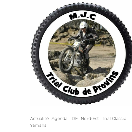
Actualité
Agenda
IDF
Nord-Est
Trial Classic
Yamaha