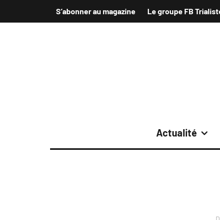
S’abonner au magazine
Le groupe FB Trialist
Actualité
D