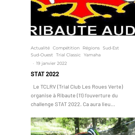
Actualité
Compétition
Régions
Sud-Est
Sud-Ouest
Trial Classic
Yamaha
·
19 janvier 2022
STAT 2022
Le TCLRV (Trial Club Les Roues Verte)
organise à Ribaute (11) l’ouverture du
challenge STAT 2022. Ca aura lieu...