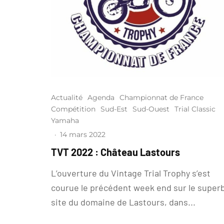
Actualité
Agenda
Championnat de France
Compétition
Sud-Est
Sud-Ouest
Trial Classic
Yamaha
·
14 mars 2022
TVT 2022 : Château Lastours
L’ouverture du Vintage Trial Trophy s’est
courue le précédent week end sur le super
site du domaine de Lastours, dans...