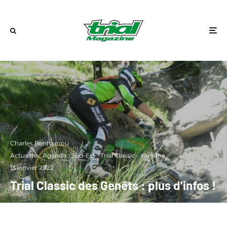
Charles Benhamou
·
Actualité
Agenda
Sud-Est
Trial Classic
Yamaha
·
13 janvier 2022
Trial Classic des Genêts : plus d’infos !