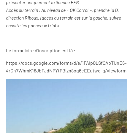
présenter uniquement la licence FFM
Accès au terrain : Au niveau de « OK Corral », prendre la D1
direction Riboux, l’accès au terrain est sur la gauche, suivre
ensuite les panneaux trial ».
Le formulaire d’inscription est là :
https://docs.google.com/forms/d/e/1FAIpQLSfQApTUnE6-
4rCh7WhmK18JbFJdNPYtPBIzn8oq6eEEutwe-g/viewform