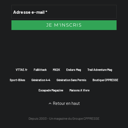
VTTAE.fr
FullAttack
MX2K
Enduro Mag
Trail Adventure Mag
Sport-Bikes
Génération 4×4
Génération Sans Permis
Boutique CPPRESSE
Escapade Magazine
Maisons A Vivre
Retour en haut
Depuis 2003 - Un magazine du
Groupe CPPRESSE