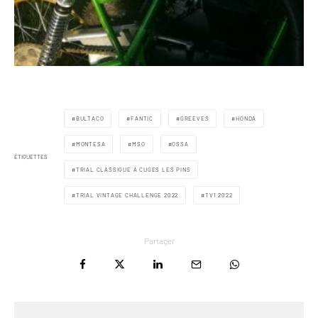
BULTACO
FANTIC
GREEVES
HONDA
MONTESA
MSO
OSSA
ÉTIQUETTES
TRIAL CLASSIQUE À CUGES LES PINS
TRIAL VINTAGE CHALLENGE 2022
TV1 2022
Partager