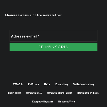
Abonnez-vous à notre newsletter
VTTAE.fr
FullAttack
MX2K
Enduro Mag
Trail Adventure Mag
Sport-Bikes
Génération 4×4
Génération Sans Permis
Boutique CPPRESSE
Escapade Magazine
Maisons A Vivre