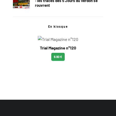
: les traces des 5 Jours du Verdon se
rouvrent
En kiosque
Trial Magazine n°120
6.90 €