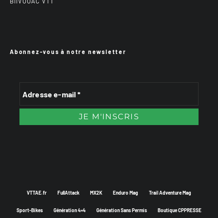
BiiVOUAC VTT
Abonnez-vous à notre newsletter
VTTAE.fr
FullAttack
MX2K
Enduro Mag
Trail Adventure Mag
Sport-Bikes
Génération 4×4
Génération Sans Permis
Boutique CPPRESSE