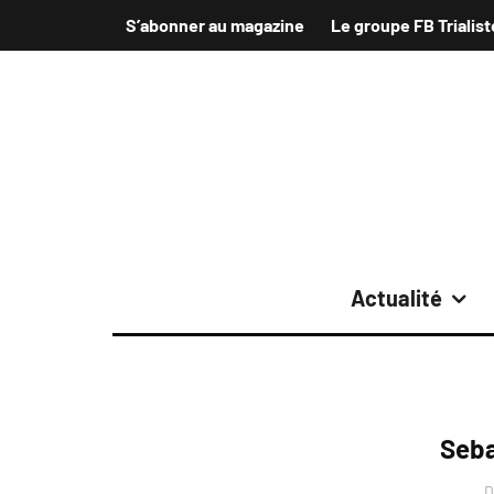
S’abonner au magazine
Le groupe FB Trialist
Actualité
Seba
D