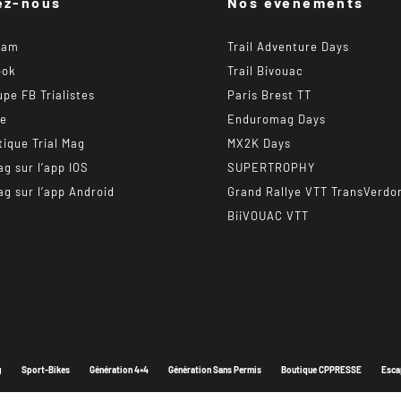
ez-nous
Nos événements
ram
Trail Adventure Days
ook
Trail Bivouac
upe FB Trialistes
Paris Brest TT
be
Enduromag Days
tique Trial Mag
MX2K Days
ag sur l’app IOS
SUPERTROPHY
ag sur l’app Android
Grand Rallye VTT TransVerdo
BiiVOUAC VTT
g
Sport-Bikes
Génération 4×4
Génération Sans Permis
Boutique CPPRESSE
Esca