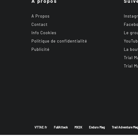
A propos
Suiv
A Propos
Instag
Contact
Faceb
Info Cookies
Le gro
Politique de confidentialité
YouTu
Publicité
La bou
Trial M
Trial M
VTTAE.fr
FullAttack
MX2K
Enduro Mag
Trail Adventure Ma