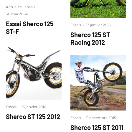
Actualité
Essais
·
30 mai 2024
Essai Sherco 125
Essais
·
13 janvier 2016
ST-F
Sherco 125 ST
Racing 2012
Essais
·
13 janvier 2016
Sherco ST 125 2012
Essais
·
11 décembre 2015
Sherco 125 ST 2011