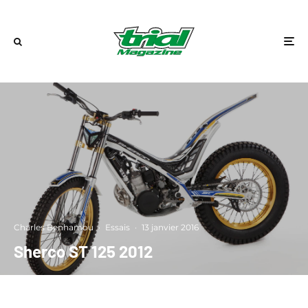
Charles Benhamou
·
Essais
·
13 janvier 2016
Sherco ST 125 2012