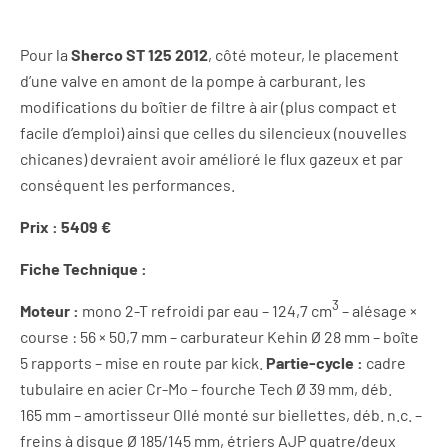
Pour la
Sherco ST 125 2012
, côté moteur, le placement
d’une valve en amont de la pompe à carburant, les
modifications du boîtier de filtre à air (plus compact et
facile d’emploi) ainsi que celles du silencieux (nouvelles
chicanes) devraient avoir amélioré le flux gazeux et par
conséquent les performances.
Prix : 5409 €
Fiche Technique :
3
Moteur :
mono 2-T refroidi par eau – 124,7 cm
– alésage ×
course : 56 × 50,7 mm – carburateur Kehin Ø 28 mm – boîte
5 rapports – mise en route par kick.
Partie-cycle :
cadre
tubulaire en acier Cr-Mo – fourche Tech Ø 39 mm, déb.
165 mm – amortisseur Ollé monté sur biellettes, déb. n.c. –
freins à disque Ø 185/145 mm, étriers AJP quatre/deux