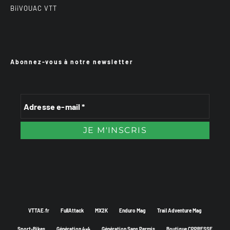
BiiVOUAC VTT
Abonnez-vous à notre newsletter
VTTAE.fr
FullAttack
MX2K
Enduro Mag
Trail Adventure Mag
Sport-Bikes
Génération 4×4
Génération Sans Permis
Boutique CPPRESSE