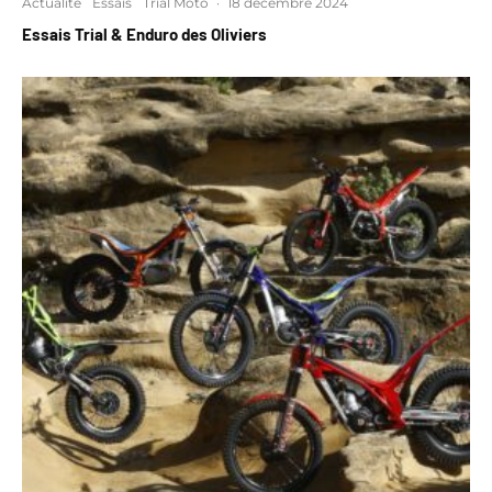
Actualité
Essais
Trial Moto
·
18 décembre 2024
Essais Trial & Enduro des Oliviers