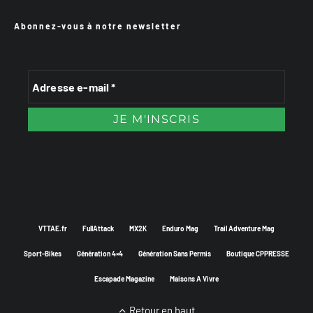
Abonnez-vous à notre newsletter
VTTAE.fr
FullAttack
MX2K
Enduro Mag
Trail Adventure Mag
Sport-Bikes
Génération 4×4
Génération Sans Permis
Boutique CPPRESSE
Escapade Magazine
Maisons A Vivre
Retour en haut