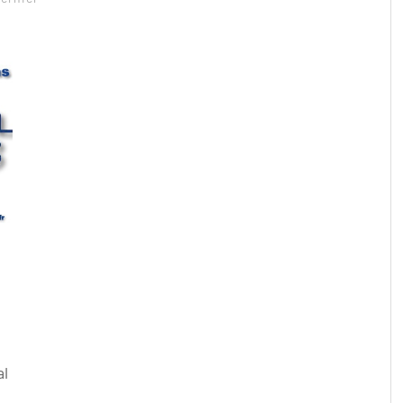
al
..