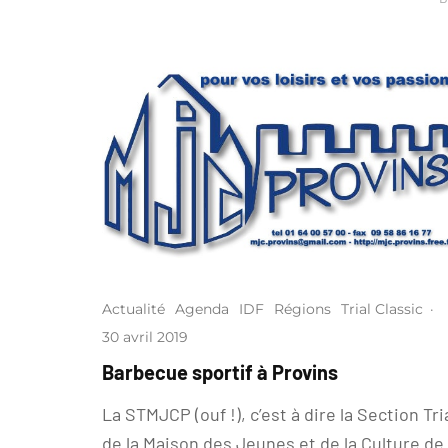
Actualité
Agenda
IDF
Régions
Trial Classic
·
30 avril 2019
Barbecue sportif à Provins
La STMJCP (ouf !), c’est à dire la Section Tri
de la Maison des Jeunes et de la Culture de.