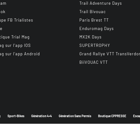
ram
Trail Adventure Days
ook
Trail Bivouac
upe FB Trialistes
Paris Brest TT
be
Enduromag Days
tique Trial Mag
MX2K Days
ag sur l’app IOS
SUPERTROPHY
ag sur l’app Android
Grand Rallye VTT TransVerdo
BiiVOUAC VTT
g
Sport-Bikes
Génération 4×4
Génération Sans Permis
Boutique CPPRESSE
Esca
Depuis 2003 - Un magazine du
Groupe CPPRESSE