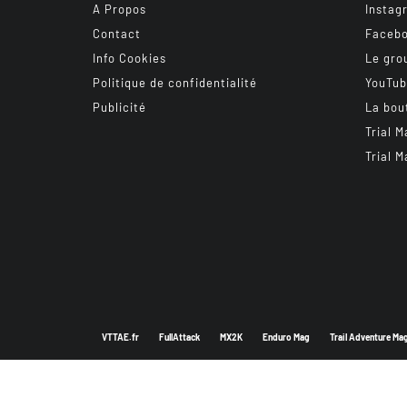
A Propos
Instag
Contact
Faceb
Info Cookies
Le gro
Politique de confidentialité
YouTu
Publicité
La bou
Trial M
Trial M
VTTAE.fr
FullAttack
MX2K
Enduro Mag
Trail Adventure Ma