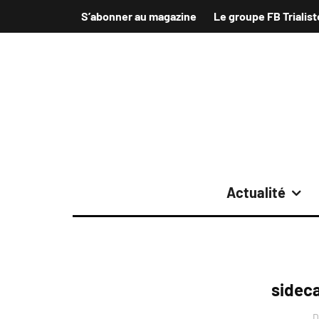
S’abonner au magazine
Le groupe FB Trialist
Actualité
sideca
D