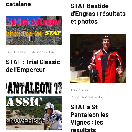
catalane
STAT Bastide
d’Engras : résultats
et photos
Trial Classic
·
14 mars 2014
STAT : Trial Classic
de l'Empereur
Trial Classic
·
14 novembre 2013
STAT à St
Pantaleon les
Vignes : les
résultats