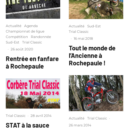
Actualité
Agenda
Actualité
Sud-Est
Championnat de ligue
Trial Classic
Compétition
Randonnée
·
16 mai 2018
Sud-Est
Trial Classic
Tout le monde de
·
26 août 2020
l’Ancienne à
Rentrée en fanfare
Rochepaule !
à Rochepaule
Trial Classic
·
28 avril 2014
Actualité
Trial Classic
·
STAT à la sauce
26 mars 2014