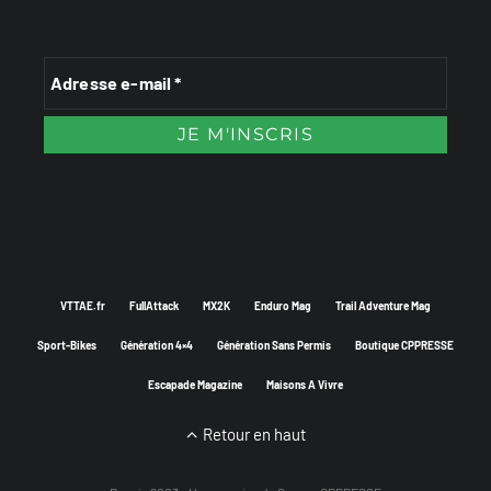
VTTAE.fr
FullAttack
MX2K
Enduro Mag
Trail Adventure Mag
Sport-Bikes
Génération 4×4
Génération Sans Permis
Boutique CPPRESSE
Escapade Magazine
Maisons A Vivre
Retour en haut