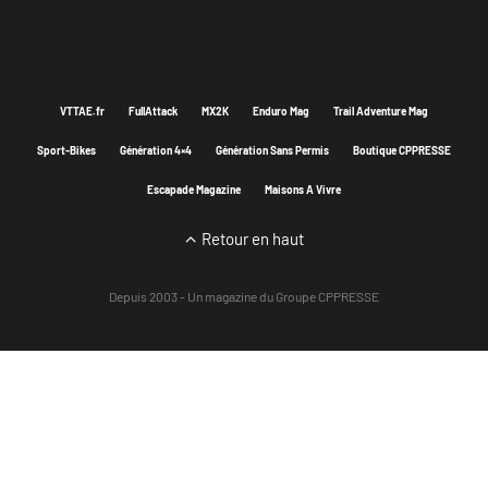
VTTAE.fr
FullAttack
MX2K
Enduro Mag
Trail Adventure Mag
Sport-Bikes
Génération 4×4
Génération Sans Permis
Boutique CPPRESSE
Escapade Magazine
Maisons A Vivre
Retour en haut
Depuis 2003 - Un magazine du
Groupe CPPRESSE