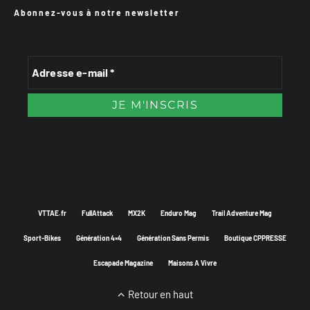
Abonnez-vous à notre newsletter
VTTAE.fr
FullAttack
MX2K
Enduro Mag
Trail Adventure Mag
Sport-Bikes
Génération 4×4
Génération Sans Permis
Boutique CPPRESSE
Escapade Magazine
Maisons A Vivre
Retour en haut