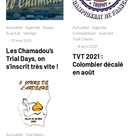
Actualité
Agenda
Essais
Actualité
Agenda
Sud-Est
Vertigo
Compétition
Sud-Est
Trial Classic
·
17 mai 2021
·
8 avril 2021
Les Chamadou’s
TVT 2021 :
Trial Days, on
Colombier décalé
s’inscrit très vite !
en août
Actualité
Trial Moto
·