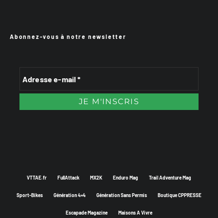
Abonnez-vous à notre newsletter
VTTAE.fr
FullAttack
MX2K
Enduro Mag
Trail Adventure Mag
Sport-Bikes
Génération 4×4
Génération Sans Permis
Boutique CPPRESSE
Escapade Magazine
Maisons A Vivre