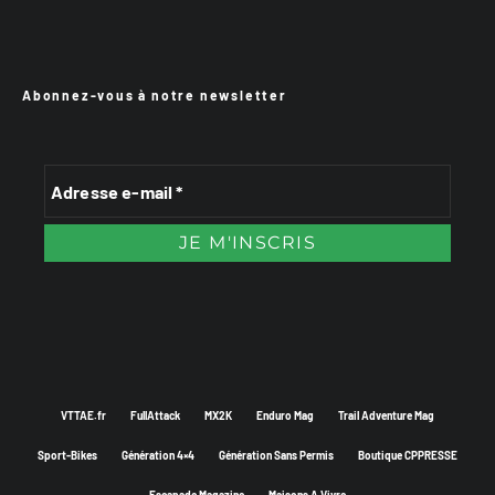
Abonnez-vous à notre newsletter
VTTAE.fr
FullAttack
MX2K
Enduro Mag
Trail Adventure Mag
Sport-Bikes
Génération 4×4
Génération Sans Permis
Boutique CPPRESSE