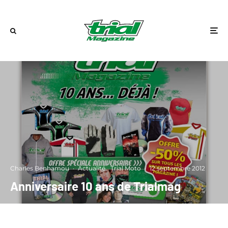
Charles Benhamou
·
Actualité
Trial Moto
·
12 septembre 2012
Anniversaire 10 ans de Trialmag