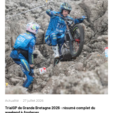
Actualité
·
27 juillet 2026
TrialGP de Grande Bretagne 2026 : résumé complet du
weekend à Anglesey