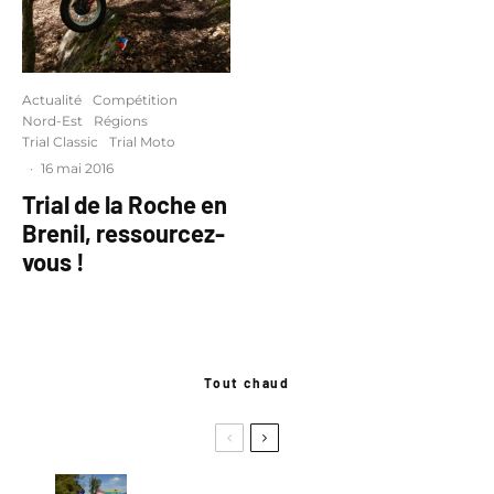
Actualité
Compétition
Nord-Est
Régions
Trial Classic
Trial Moto
·
16 mai 2016
Trial de la Roche en
Brenil, ressourcez-
vous !
Tout chaud