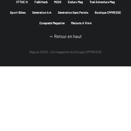
VTTAE.fr
FullAttack
MX2K
Enduro Mag
Trail Adventure Mag
Sport-Bikes
Génération 4×4
Génération Sans Permis
Boutique CPPRESSE
Escapade Magazine
Maisons A Vivre
Retour en haut
Depuis 2003 - Un magazine du
Groupe CPPRESSE