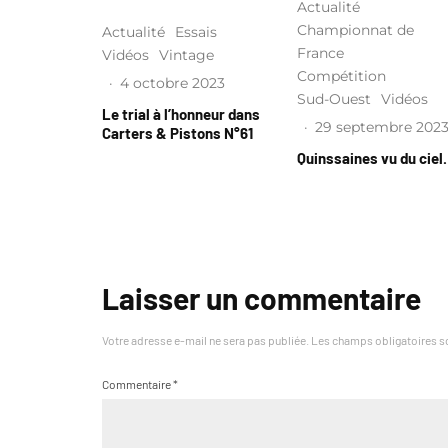
Actualité
Championnat de
Actualité
Essais
France
Vidéos
Vintage
Compétition
·
4 octobre 2023
Sud-Ouest
Vidéos
Le trial à l’honneur dans
·
29 septembre 202
Carters & Pistons N°61
Quinssaines vu du cie
Laisser un commentaire
Votre adresse e-mail ne sera pas publiée.
Les champs obligatoires s
Commentaire
*