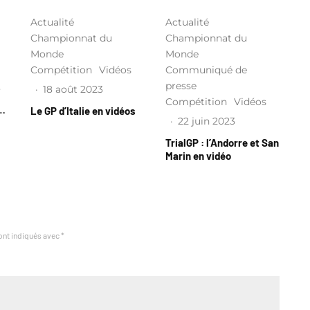
Actualité
Actualité
Championnat du
Championnat du
Monde
Monde
Compétition
Vidéos
Communiqué de
presse
3
·
18 août 2023
Compétition
Vidéos
l…
Le GP d’Italie en vidéos
·
22 juin 2023
TrialGP : l’Andorre et San
Marin en vidéo
ont indiqués avec
*