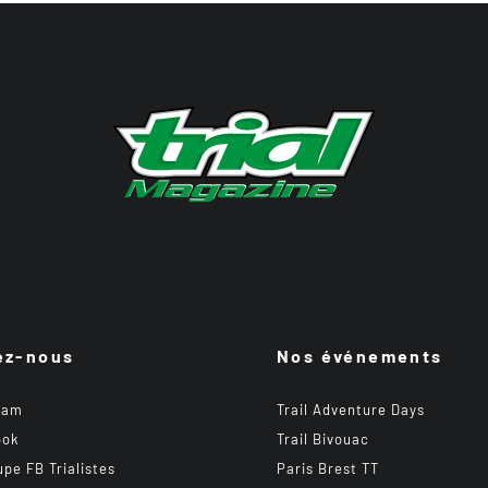
ez-nous
Nos événements
ram
Trail Adventure Days
ook
Trail Bivouac
upe FB Trialistes
Paris Brest TT