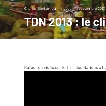
Charles Benhamou
·
Vidéos
·
11 septembre 2013
TDN 2013 : le cl
Retour en vidéo sur le Trial des Nations à L