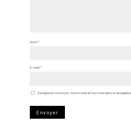
Nom
*
E-mail
*
Enregistrer mon nom, mon e-mail et mon site dans le navigate