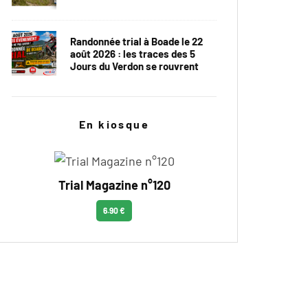
Randonnée trial à Boade le 22
août 2026 : les traces des 5
Jours du Verdon se rouvrent
En kiosque
Trial Magazine n°120
6.90 €