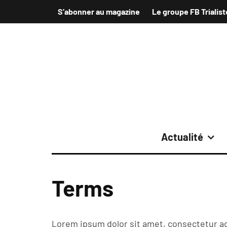
S’abonner au magazine
Le groupe FB Trialist
Actualité
Terms
Lorem ipsum dolor sit amet, consectetur adi