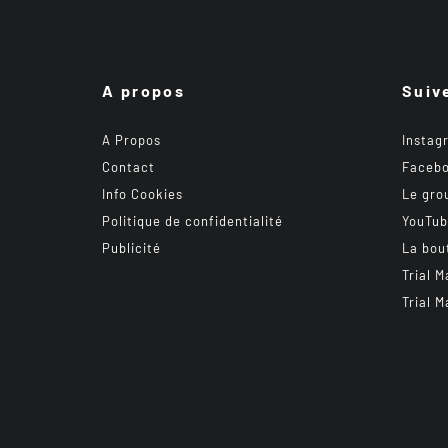
A propos
Suiv
A Propos
Instag
Contact
Faceb
Info Cookies
Le gro
Politique de confidentialité
YouTu
Publicité
La bou
Trial M
Trial M