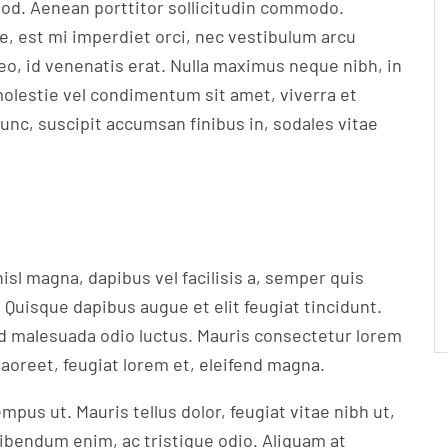
mod. Aenean porttitor sollicitudin commodo.
ie, est mi imperdiet orci, nec vestibulum arcu
leo, id venenatis erat. Nulla maximus neque nibh, in
molestie vel condimentum sit amet, viverra et
unc, suscipit accumsan finibus in, sodales vitae
nisl magna, dapibus vel facilisis a, semper quis
. Quisque dapibus augue et elit feugiat tincidunt.
ed malesuada odio luctus. Mauris consectetur lorem
aoreet, feugiat lorem et, eleifend magna.
mpus ut. Mauris tellus dolor, feugiat vitae nibh ut,
bendum enim, ac tristique odio. Aliquam at