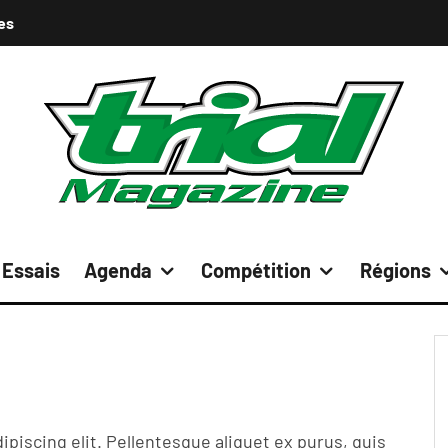
es
Essais
Agenda
Compétition
Régions
piscing elit. Pellentesque aliquet ex purus, quis