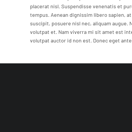
placerat nisl. Suspendisse venenatis et pu
tempus. Aenean dignissim libero sapien, at 
suscipit, posuere nisl nec, aliquam augue
volutpat et. Nam viverra mi sit amet est int
volutpat auctor id non est. Donec eget ante b