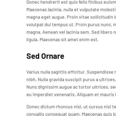
Donec hendrerit est quis felis finibus euis
Maecenas lacinia, nulla et vulputate molest
magna eget augue. Proin vitae sollicitudin 
volutpat dui tempus ut. Proin purus nunc, 
magna. Aenean vel lacinia sem. Sed libero n
ligula. Maecenas sit amet enim est.
Sed Ornare
Varius nulla sagittis efficitur. Suspendisse 
nibh. Nulla gravida suscipit purus a ultrices
Nunc dignissim augue ac tortor ultrices, s
eu imperdiet venenatis. Aliquam et mauris l
Donec dictum rhoncus nisl, ut cursus nisl te
convallis consequat quam. Maecenas quis bi