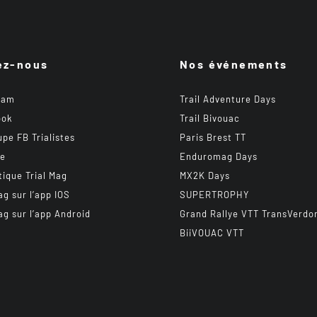
ez-nous
Nos événements
ram
Trail Adventure Days
ook
Trail Bivouac
upe FB Trialistes
Paris Brest TT
be
Enduromag Days
tique Trial Mag
MX2K Days
ag sur l’app IOS
SUPERTROPHY
ag sur l’app Android
Grand Rallye VTT TransVerdo
BiiVOUAC VTT