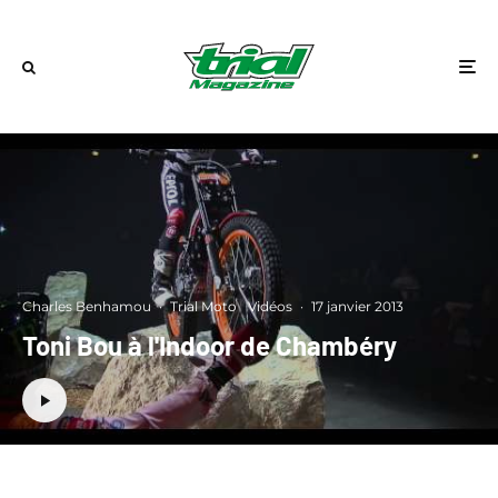
Charles Benhamou
·
Trial Moto
Vidéos
·
17 janvier 2013
Toni Bou à l'Indoor de Chambéry