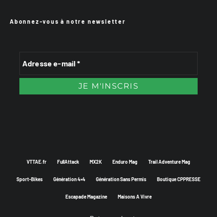
Abonnez-vous à notre newsletter
VTTAE.fr
FullAttack
MX2K
Enduro Mag
Trail Adventure Mag
Sport-Bikes
Génération 4×4
Génération Sans Permis
Boutique CPPRESSE
Escapade Magazine
Maisons A Vivre