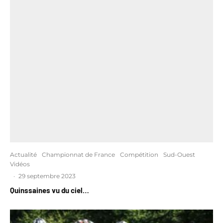
Actualité
Championnat de France
Compétition
Sud-Ouest
Vidéos
·
29 septembre 2023
Quinssaines vu du ciel…