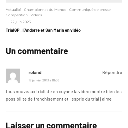
Actualité
Championnat du Monde
Communiqué de presse
Compétition
Vidéos
·
22 juin 2023
TrialGP : l’Andorre et San Marin en vidéo
Un commentaire
roland
Répondre
17 janvier 2013 à 11h56
tous nouveaux trialiste en cuyane la video montre bien les
possibilite de franchisement et l esprie du trial j aime
Laisser un commentaire