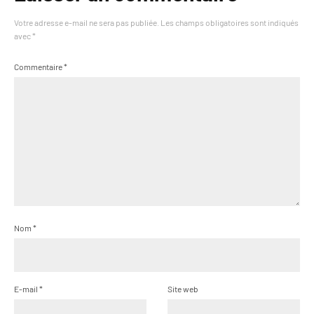
Votre adresse e-mail ne sera pas publiée.
Les champs obligatoires sont indiqués
avec
*
Commentaire
*
Nom
*
E-mail
*
Site web