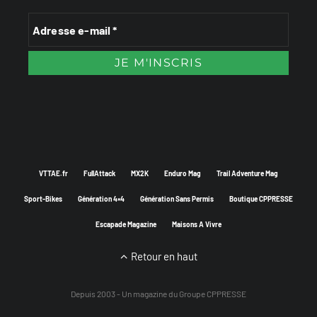
VTTAE.fr
FullAttack
MX2K
Enduro Mag
Trail Adventure Mag
Sport-Bikes
Génération 4×4
Génération Sans Permis
Boutique CPPRESSE
Escapade Magazine
Maisons A Vivre
Retour en haut
Depuis 2003 - Un magazine du
Groupe CPPRESSE