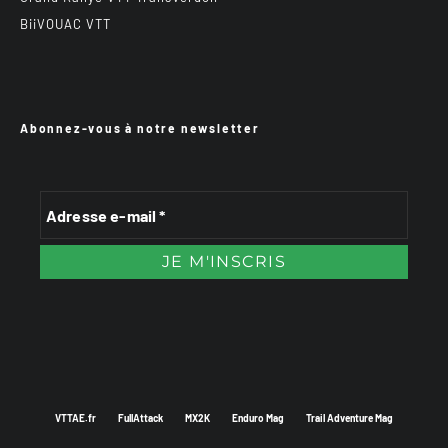
BiiVOUAC VTT
Abonnez-vous à notre newsletter
VTTAE.fr
FullAttack
MX2K
Enduro Mag
Trail Adventure Mag