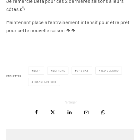
Je remercie Beta pour ces 2 dernières saisons à leurs
côtés.🖒
Maintenant place a l’entraînement intensif pour être prêt
pour cette nouvelle saison 👊👊
BETA
BÉTHUNE
GAS GAS
TEO COLAIRO
ÉTIQUETTES
TRANSFERT 2018
Partager