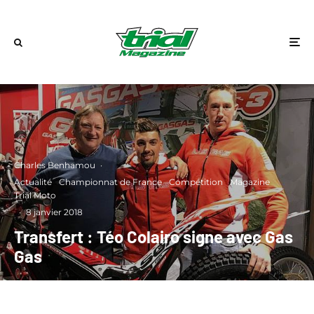
Charles Benhamou
·
Actualité
Championnat de France
Compétition
Magazine
Trial Moto
·
8 janvier 2018
Transfert : Téo Colairo signe avec Gas
Gas