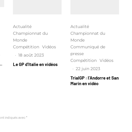
Actualité
Actualité
Championnat du
Championnat du
Monde
Monde
Compétition
Vidéos
Communiqué de
presse
3
·
18 août 2023
Compétition
Vidéos
l…
Le GP d’Italie en vidéos
·
22 juin 2023
TrialGP : l’Andorre et San
Marin en vidéo
ont indiqués avec
*