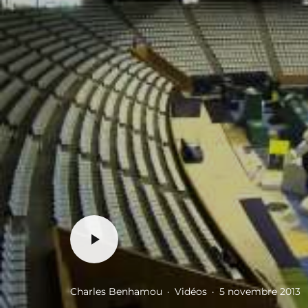
Charles Benhamou
·
Vidéos
·
5 novembre 2013