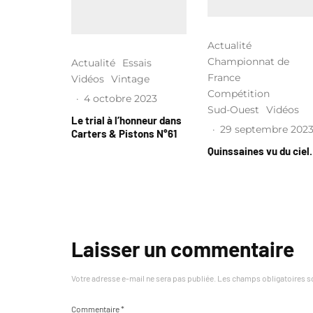
Actualité
Championnat de
Actualité
Essais
France
Vidéos
Vintage
Compétition
·
4 octobre 2023
Sud-Ouest
Vidéos
Le trial à l’honneur dans
·
29 septembre 202
Carters & Pistons N°61
Quinssaines vu du cie
Laisser un commentaire
Votre adresse e-mail ne sera pas publiée.
Les champs obligatoires s
Commentaire
*