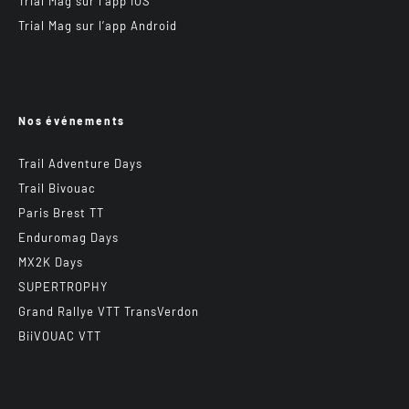
Trial Mag sur l’app IOS
Trial Mag sur l’app Android
Nos événements
Trail Adventure Days
Trail Bivouac
Paris Brest TT
Enduromag Days
MX2K Days
SUPERTROPHY
Grand Rallye VTT TransVerdon
BiiVOUAC VTT