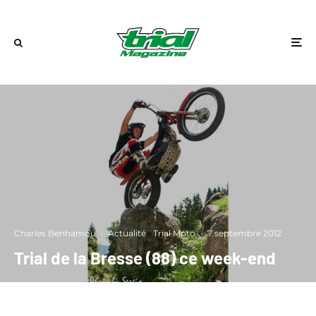
Charles Benhamou
·
Actualité
Trial Moto
·
7 septembre 2012
Trial de la Bresse (88) ce week-end