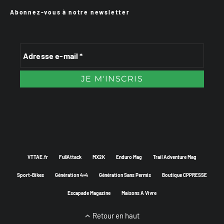
Abonnez-vous à notre newsletter
VTTAE.fr
FullAttack
MX2K
Enduro Mag
Trail Adventure Mag
Sport-Bikes
Génération 4×4
Génération Sans Permis
Boutique CPPRESSE
Escapade Magazine
Maisons A Vivre
Retour en haut