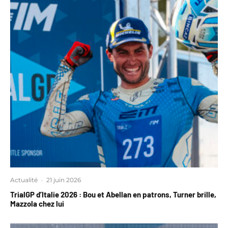
Actualité
·
21 juin 2026
TrialGP d’Italie 2026 : Bou et Abellan en patrons, Turner brille,
Mazzola chez lui