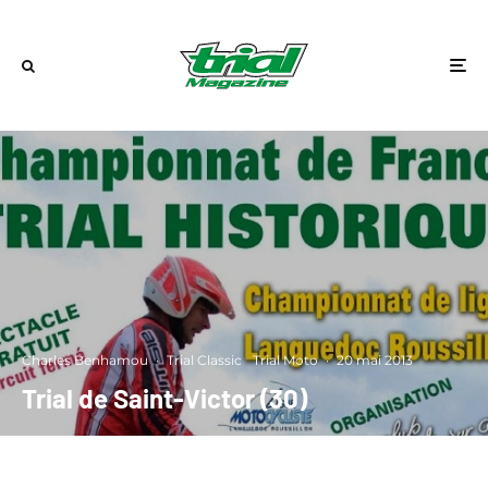
Charles Benhamou
·
Trial Classic
Trial Moto
·
20 mai 2013
Trial de Saint-Victor (30)