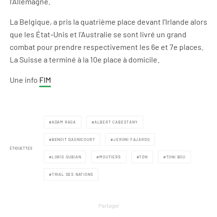
l’Allemagne.
La Belgique, a pris la quatrième place devant l’Irlande alors
que les État-Unis et l’Australie se sont livré un grand
combat pour prendre respectivement les 6e et 7e places.
La Suisse a terminé à la 10e place à domicile.
Une info
FIM
ADAM RAGA
ALBERT CABESTANY
BENOIT DAGNICOURT
JERONI FAJARDO
ÉTIQUETTES
LORIS GUBIAN
MOUTIERS
TDN
TONI BOU
TRIAL DES NATIONS
Partager