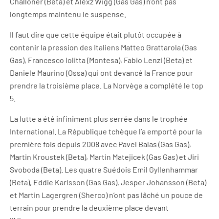
Challoner (Beta) et Alexz Wigg (Gas Gas) n’ont pas
longtemps maintenu le suspense.
Il faut dire que cette équipe était plutôt occupée à
contenir la pression des Italiens Matteo Grattarola (Gas
Gas), Francesco Iolitta (Montesa), Fabio Lenzi (Beta) et
Daniele Maurino (Ossa) qui ont devancé la France pour
prendre la troisième place. La Norvège a complété le top
5.
La lutte a été infiniment plus serrée dans le trophée
International. La République tchèque l’a emporté pour la
première fois depuis 2008 avec Pavel Balas (Gas Gas),
Martin Kroustek (Beta), Martin Matejicek (Gas Gas) et Jiri
Svoboda (Beta). Les quatre Suédois Emil Gyllenhammar
(Beta), Eddie Karlsson (Gas Gas), Jesper Johansson (Beta)
et Martin Lagergren (Sherco) n’ont pas lâché un pouce de
terrain pour prendre la deuxième place devant