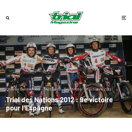
Charles Benhamou
·
Actualité
Trial Moto
·
1 octobre 2012
Trial des Nations 2012 : 9e victoire
pour l’Espagne