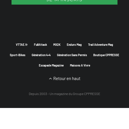
VTTAE.fr
FullAttack
MX2K
Enduro Mag
Trail Adventure Mag
Sport-Bikes
Génération 4×4
Génération Sans Permis
Boutique CPPRESSE
Escapade Magazine
Maisons A Vivre
Retour en haut
Depuis 2003 - Un magazine du
Groupe CPPRESSE