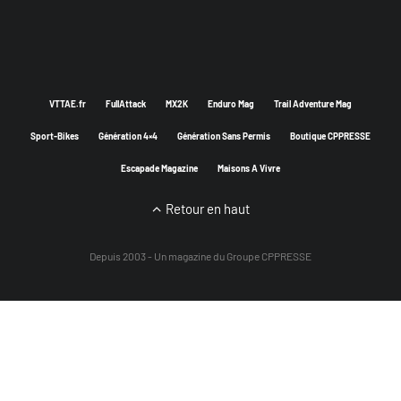
VTTAE.fr
FullAttack
MX2K
Enduro Mag
Trail Adventure Mag
Sport-Bikes
Génération 4×4
Génération Sans Permis
Boutique CPPRESSE
Escapade Magazine
Maisons A Vivre
Retour en haut
Depuis 2003 - Un magazine du
Groupe CPPRESSE