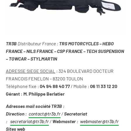
T‍R3B
Distributeur France :
TRS MOTORCYCLES – HEBO
FRANCE – NILS FRANCE – CSP FRANCE – TECH SUSPENSION
– TOWCAR
– STYLMARTIN
‍
ADRESSE SIEGE SOCIAL
: 324 BOULEVARD DOCTEUR
FRANCOIS FENELON – 83200 TOULON
Téléphone fixe :
04 94 88 40 77
/ Mobile :
06 11 33 12 20
Gérant : M. Philippe Berlatier
Adresses mail société TR3B :
Direction :
contact@tr3b.fr
/
Secretariat
:
secretariat@tr3b.fr
/
Webmaster :
webmaster@tr3b.fr
Sites web