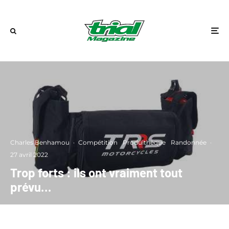
Charles Benhamou
·
Compétition
Produithèque
Randonnée
·
27 avril 2022
Trop forts : ils ont vraiment tout
prévu…