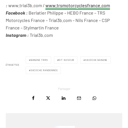
:
www.trial3b.com
/
www.trsmotorcyclesfrance.com
Facebook :
Berlatier Philippe – HEBO France – TRS
Motorcycles France – Trial3b.com – Nils France – CSP
France – Stylmartin France
Instagram :
Trial3b.com
BANANE TRRS
KIT SUIVEUR
SACOCHE BANANE
ÉTIQUETTES
SACOCHE RANDONNÉE
Partager