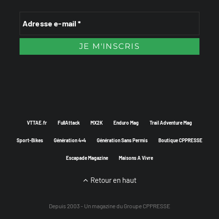
VTTAE.fr
FullAttack
MX2K
Enduro Mag
Trail Adventure Mag
Sport-Bikes
Génération 4×4
Génération Sans Permis
Boutique CPPRESSE
Escapade Magazine
Maisons A Vivre
Retour en haut
Depuis 2003 - Un magazine du
Groupe CPPRESSE