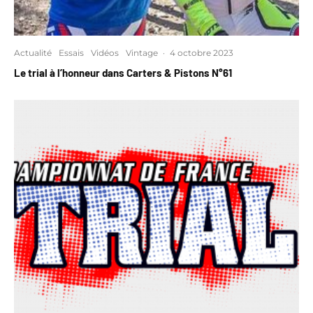
Actualité
Essais
Vidéos
Vintage
·
4 octobre 2023
Le trial à l’honneur dans Carters & Pistons N°61