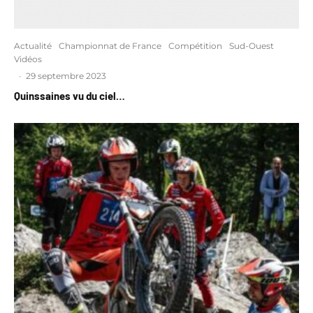
Actualité
Championnat de France
Compétition
Sud-Ouest
Vidéos
·
29 septembre 2023
Quinssaines vu du ciel…