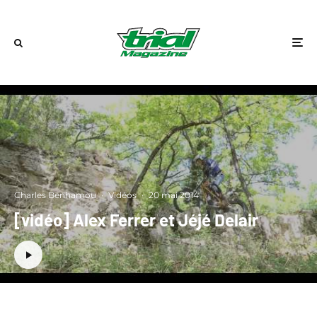
Charles Benhamou
·
Vidéos
·
20 mai 2014
[vidéo] Alex Ferrer et Jéjé Delair