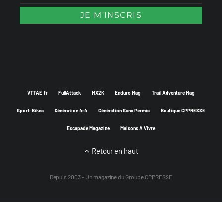
VTTAE.fr
FullAttack
MX2K
Enduro Mag
Trail Adventure Mag
Sport-Bikes
Génération 4×4
Génération Sans Permis
Boutique CPPRESSE
Escapade Magazine
Maisons A Vivre
Retour en haut
Depuis 2003 - Un magazine du
Groupe CPPRESSE