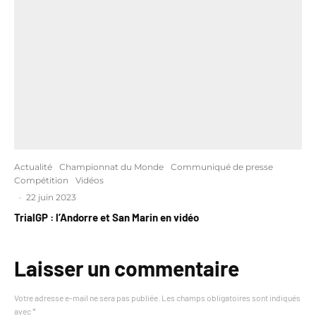
Actualité
Championnat du Monde
Communiqué de presse
Compétition
Vidéos
·
22 juin 2023
TrialGP : l’Andorre et San Marin en vidéo
Laisser un commentaire
Votre adresse e-mail ne sera pas publiée.
Les champs obligatoires sont indiqués
avec
*