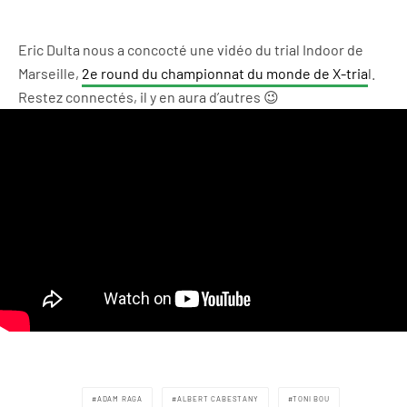
Eric Dulta nous a concocté une vidéo du trial Indoor de
Marseille,
2e round du championnat du monde de X-tria
l.
Restez connectés, il y en aura d’autres 😉
ADAM RAGA
ALBERT CABESTANY
TONI BOU