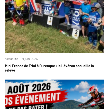
Actualité
·
9 juin 2026
Mini France de Trial à Durenque : le Lévézou accueille la
relève