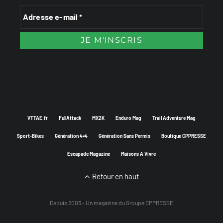
VTTAE.fr
FullAttack
MX2K
Enduro Mag
Trail Adventure Mag
Sport-Bikes
Génération 4×4
Génération Sans Permis
Boutique CPPRESSE
Escapade Magazine
Maisons A Vivre
Retour en haut
Depuis 2003 - Un magazine du
Groupe CPPRESSE