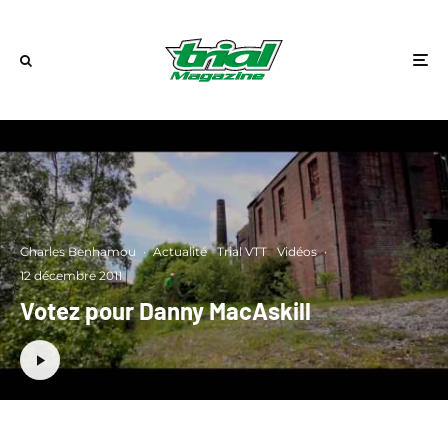
Charles Benhamou
·
Actualité
Trial VTT
Vidéos
·
12 décembre 2011
Votez pour Danny MacAskill