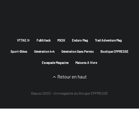
VTTAE.fr
FullAttack
MX2K
Enduro Mag
Trail Adventure Mag
Sport-Bikes
Génération 4×4
Génération Sans Permis
Boutique CPPRESSE
Escapade Magazine
Maisons A Vivre
Retour en haut
Depuis 2003 - Un magazine du
Groupe CPPRESSE